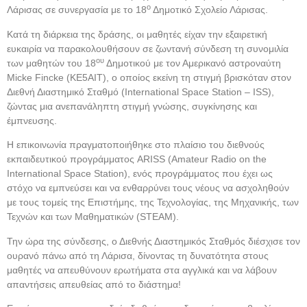
ο
Λάρισας σε συνεργασία με το 18
Δημοτικό Σχολείο Λάρισας.
Κατά τη διάρκεια της δράσης, οι μαθητές είχαν την εξαιρετική
ευκαιρία να παρακολουθήσουν σε ζωντανή σύνδεση τη συνομιλία
ου
των μαθητών του 18
Δημοτικού με τον Αμερικανό αστροναύτη
Micke Fincke (KE5AIT), ο οποίος εκείνη τη στιγμή βρισκόταν στον
Διεθνή Διαστημικό Σταθμό (International Space Station – ISS),
ζώντας μια ανεπανάληπτη στιγμή γνώσης, συγκίνησης και
έμπνευσης.
Η επικοινωνία πραγματοποιήθηκε στο πλαίσιο του διεθνούς
εκπαιδευτικού προγράμματος ARISS (Amateur Radio on the
International Space Station), ενός προγράμματος που έχει ως
στόχο να εμπνεύσει και να ενθαρρύνει τους νέους να ασχοληθούν
με τους τομείς της Επιστήμης, της Τεχνολογίας, της Μηχανικής, των
Τεχνών και των Μαθηματικών (STEAM).
Την ώρα της σύνδεσης, ο Διεθνής Διαστημικός Σταθμός διέσχισε τον
ουρανό πάνω από τη Λάρισα, δίνοντας τη δυνατότητα στους
μαθητές να απευθύνουν ερωτήματα στα αγγλικά και να λάβουν
απαντήσεις απευθείας από το διάστημα!