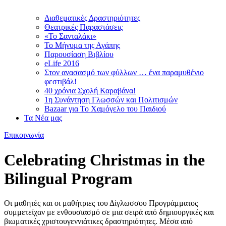
Διαθεματικές Δραστηριότητες
Θεατρικές Παραστάσεις
«Το Σανταλάκι»
Το Mήνυμα της Αγάπης
Παρουσίαση Βιβλίου
eLife 2016
Στον ανασασμό των φύλλων … ένα παραμυθένιο
φεστιβάλ!
40 χρόνια Σχολή Καραβάνα!
1η Συνάντηση Γλωσσών και Πολιτισμών
Bazaar για Το Χαμόγελο του Παιδιού
Τα Νέα μας
Επικοινωνία
Celebrating Christmas in the
Bilingual Program
Οι μαθητές και οι μαθήτριες του Δίγλωσσου Προγράμματος
συμμετείχαν με ενθουσιασμό σε μια σειρά από δημιουργικές και
βιωματικές χριστουγεννιάτικες δραστηριότητες. Μέσα από