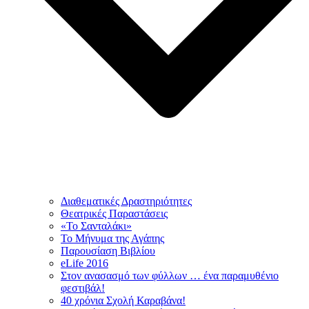
Διαθεματικές Δραστηριότητες
Θεατρικές Παραστάσεις
«Το Σανταλάκι»
Το Mήνυμα της Αγάπης
Παρουσίαση Βιβλίου
eLife 2016
Στον ανασασμό των φύλλων … ένα παραμυθένιο
φεστιβάλ!
40 χρόνια Σχολή Καραβάνα!