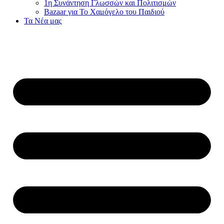
1η Συνάντηση Γλωσσών και Πολιτισμών
Bazaar για Το Χαμόγελο του Παιδιού
Τα Νέα μας