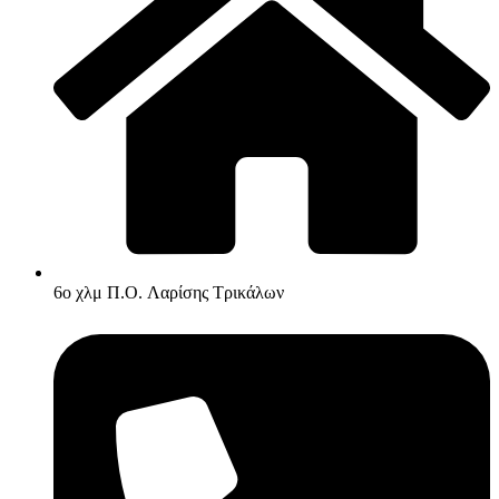
6ο χλμ Π.O. Λαρίσης Τρικάλων