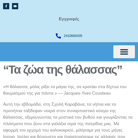
Εγγραφές
2410660435
“Τα ζώα της θάλασσας”
International Cur
«Η θάλασσα, μόλις ρίξει τα μάγια της, σε κρατάει στα δίχτυα του
θαυμασμού της για πάντα.» — Jacques‑Yves Cousteau
Αυτή την εβδομάδα, στη Σχολή Καραβάνα, τα νήπια και τα
προνήπια ταξίδεψαν νοερά στον συναρπαστικό κόσμο της
θάλασσας, εξερευνώντας τα μυστικά του βυθού και γνωρίζοντας τα
πλάσματα που ζουν στα γαλάζια νερά της πατρίδας μας. Με
αφορμή τον ερχομό του καλοκαιριού, μιλήσαμε για τους μήνες
Ιούνιο, Ιούλιο και Αύγουστο και παρατηρήσαμε τις αλλαγές που