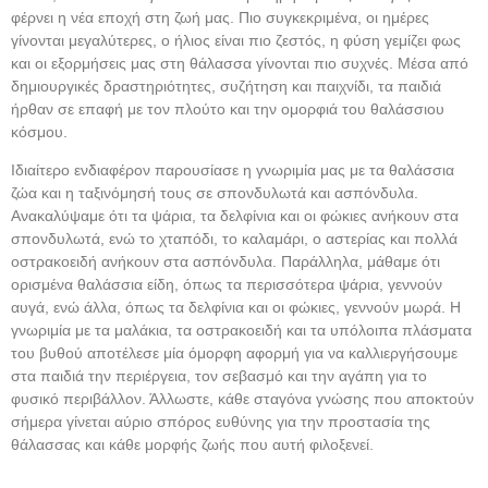
φέρνει η νέα εποχή στη ζωή μας. Πιο συγκεκριμένα, οι ημέρες
γίνονται μεγαλύτερες, ο ήλιος είναι πιο ζεστός, η φύση γεμίζει φως
και οι εξορμήσεις μας στη θάλασσα γίνονται πιο συχνές. Μέσα από
δημιουργικές δραστηριότητες, συζήτηση και παιχνίδι, τα παιδιά
ήρθαν σε επαφή με τον πλούτο και την ομορφιά του θαλάσσιου
κόσμου.
Ιδιαίτερο ενδιαφέρον παρουσίασε η γνωριμία μας με τα θαλάσσια
ζώα και η ταξινόμησή τους σε σπονδυλωτά και ασπόνδυλα.
Ανακαλύψαμε ότι τα ψάρια, τα δελφίνια και οι φώκιες ανήκουν στα
σπονδυλωτά, ενώ το χταπόδι, το καλαμάρι, ο αστερίας και πολλά
οστρακοειδή ανήκουν στα ασπόνδυλα. Παράλληλα, μάθαμε ότι
ορισμένα θαλάσσια είδη, όπως τα περισσότερα ψάρια, γεννούν
αυγά, ενώ άλλα, όπως τα δελφίνια και οι φώκιες, γεννούν μωρά. Η
γνωριμία με τα μαλάκια, τα οστρακοειδή και τα υπόλοιπα πλάσματα
του βυθού αποτέλεσε μία όμορφη αφορμή για να καλλιεργήσουμε
στα παιδιά την περιέργεια, τον σεβασμό και την αγάπη για το
φυσικό περιβάλλον. Άλλωστε, κάθε σταγόνα γνώσης που αποκτούν
σήμερα γίνεται αύριο σπόρος ευθύνης για την προστασία της
θάλασσας και κάθε μορφής ζωής που αυτή φιλοξενεί.