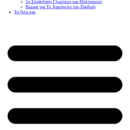
1η Συνάντηση Γλωσσών και Πολιτισμών
Bazaar για Το Χαμόγελο του Παιδιού
Τα Νέα μας