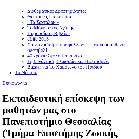
Διαθεματικές Δραστηριότητες
Θεατρικές Παραστάσεις
«Το Σανταλάκι»
Το Mήνυμα της Αγάπης
Παρουσίαση Βιβλίου
eLife 2016
Στον ανασασμό των φύλλων … ένα παραμυθένιο
φεστιβάλ!
40 χρόνια Σχολή Καραβάνα!
1η Συνάντηση Γλωσσών και Πολιτισμών
Bazaar για Το Χαμόγελο του Παιδιού
Τα Νέα μας
Επικοινωνία
Εκπαιδευτική επίσκεψη των
μαθητών μας στο
Πανεπιστήμιο Θεσσαλίας
(Τμήμα Επιστήμης Ζωικής