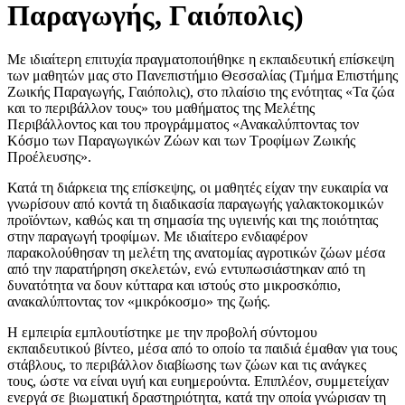
Παραγωγής, Γαιόπολις)
Με ιδιαίτερη επιτυχία πραγματοποιήθηκε η εκπαιδευτική επίσκεψη
των μαθητών μας στο Πανεπιστήμιο Θεσσαλίας (Τμήμα Επιστήμης
Ζωικής Παραγωγής, Γαιόπολις), στο πλαίσιο της ενότητας «Τα ζώα
και το περιβάλλον τους» του μαθήματος της Μελέτης
Περιβάλλοντος και του προγράμματος «Ανακαλύπτοντας τον
Κόσμο των Παραγωγικών Ζώων και των Τροφίμων Ζωικής
Προέλευσης».
Κατά τη διάρκεια της επίσκεψης, οι μαθητές είχαν την ευκαιρία να
γνωρίσουν από κοντά τη διαδικασία παραγωγής γαλακτοκομικών
προϊόντων, καθώς και τη σημασία της υγιεινής και της ποιότητας
στην παραγωγή τροφίμων. Με ιδιαίτερο ενδιαφέρον
παρακολούθησαν τη μελέτη της ανατομίας αγροτικών ζώων μέσα
από την παρατήρηση σκελετών, ενώ εντυπωσιάστηκαν από τη
δυνατότητα να δουν κύτταρα και ιστούς στο μικροσκόπιο,
ανακαλύπτοντας τον «μικρόκοσμο» της ζωής.
Η εμπειρία εμπλουτίστηκε με την προβολή σύντομου
εκπαιδευτικού βίντεο, μέσα από το οποίο τα παιδιά έμαθαν για τους
στάβλους, το περιβάλλον διαβίωσης των ζώων και τις ανάγκες
τους, ώστε να είναι υγιή και ευημερούντα. Επιπλέον, συμμετείχαν
ενεργά σε βιωματική δραστηριότητα, κατά την οποία γνώρισαν τη