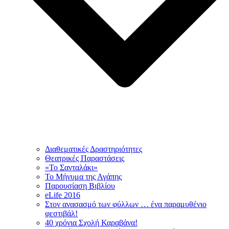
Διαθεματικές Δραστηριότητες
Θεατρικές Παραστάσεις
«Το Σανταλάκι»
Το Mήνυμα της Αγάπης
Παρουσίαση Βιβλίου
eLife 2016
Στον ανασασμό των φύλλων … ένα παραμυθένιο
φεστιβάλ!
40 χρόνια Σχολή Καραβάνα!