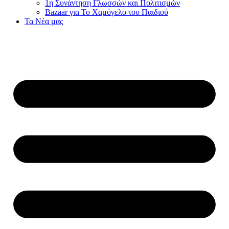
1η Συνάντηση Γλωσσών και Πολιτισμών
Bazaar για Το Χαμόγελο του Παιδιού
Τα Νέα μας