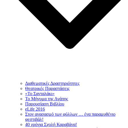
Διαθεματικές Δραστηριότητες
Θεατρικές Παραστάσεις
«Το Σανταλάκι»
Το Mήνυμα της Αγάπης
Παρουσίαση Βιβλίου
eLife 2016
Στον ανασασμό των φύλλων … ένα παραμυθένιο
φεστιβάλ!
40 χρόνια Σχολή Καραβάνα!