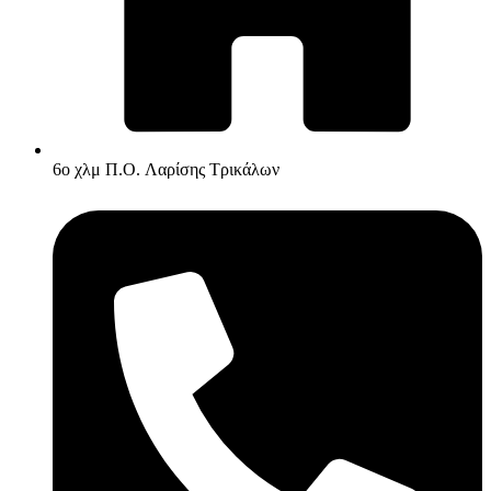
6ο χλμ Π.O. Λαρίσης Τρικάλων