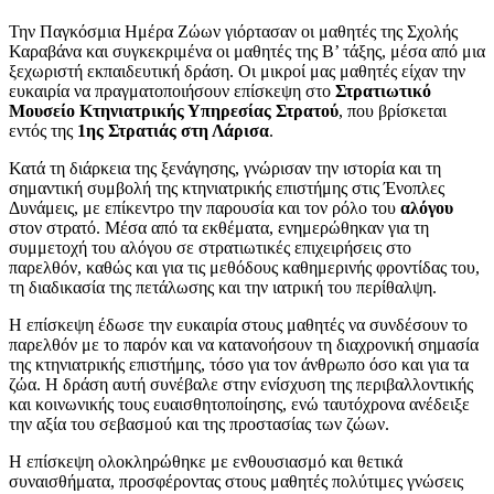
Την Παγκόσμια Ημέρα Ζώων γιόρτασαν οι μαθητές της Σχολής
Καραβάνα και συγκεκριμένα οι μαθητές της Β’ τάξης, μέσα από μια
ξεχωριστή εκπαιδευτική δράση. Οι μικροί μας μαθητές είχαν την
ευκαιρία να πραγματοποιήσουν επίσκεψη στο
Στρατιωτικό
Μουσείο Κτηνιατρικής Υπηρεσίας Στρατού
, που βρίσκεται
εντός της
1ης Στρατιάς στη Λάρισα
.
Κατά τη διάρκεια της ξενάγησης, γνώρισαν την ιστορία και τη
σημαντική συμβολή της κτηνιατρικής επιστήμης στις Ένοπλες
Δυνάμεις, με επίκεντρο την παρουσία και τον ρόλο του
αλόγου
στον στρατό. Μέσα από τα εκθέματα, ενημερώθηκαν για τη
συμμετοχή του αλόγου σε στρατιωτικές επιχειρήσεις στο
παρελθόν, καθώς και για τις μεθόδους καθημερινής φροντίδας του,
τη διαδικασία της πετάλωσης και την ιατρική του περίθαλψη.
Η επίσκεψη έδωσε την ευκαιρία στους μαθητές να συνδέσουν το
παρελθόν με το παρόν και να κατανοήσουν τη διαχρονική σημασία
της κτηνιατρικής επιστήμης, τόσο για τον άνθρωπο όσο και για τα
ζώα. Η δράση αυτή συνέβαλε στην ενίσχυση της περιβαλλοντικής
και κοινωνικής τους ευαισθητοποίησης, ενώ ταυτόχρονα ανέδειξε
την αξία του σεβασμού και της προστασίας των ζώων.
Η επίσκεψη ολοκληρώθηκε με ενθουσιασμό και θετικά
συναισθήματα, προσφέροντας στους μαθητές πολύτιμες γνώσεις