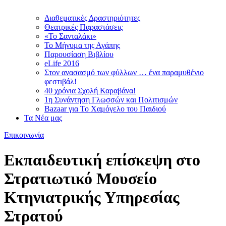
Διαθεματικές Δραστηριότητες
Θεατρικές Παραστάσεις
«Το Σανταλάκι»
Το Mήνυμα της Αγάπης
Παρουσίαση Βιβλίου
eLife 2016
Στον ανασασμό των φύλλων … ένα παραμυθένιο
φεστιβάλ!
40 χρόνια Σχολή Καραβάνα!
1η Συνάντηση Γλωσσών και Πολιτισμών
Bazaar για Το Χαμόγελο του Παιδιού
Τα Νέα μας
Επικοινωνία
Εκπαιδευτική επίσκεψη στο
Στρατιωτικό Μουσείο
Κτηνιατρικής Υπηρεσίας
Στρατού