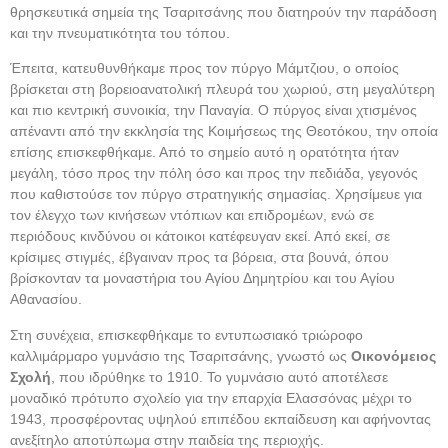
θρησκευτικά σημεία της Τσαριτσάνης που διατηρούν την παράδοση
και την πνευματικότητα του τόπου.
Έπειτα, κατευθυνθήκαμε προς τον πύργο Μάμτζιου, ο οποίος
βρίσκεται στη βορειοανατολική πλευρά του χωριού, στη μεγαλύτερη
και πιο κεντρική συνοικία, την Παναγία. Ο πύργος είναι χτισμένος
απέναντι από την εκκλησία της Κοιμήσεως της Θεοτόκου, την οποία
επίσης επισκεφθήκαμε. Από το σημείο αυτό η ορατότητα ήταν
μεγάλη, τόσο προς την πόλη όσο και προς την πεδιάδα, γεγονός
που καθιστούσε τον πύργο στρατηγικής σημασίας. Χρησίμευε για
τον έλεγχο των κινήσεων ντόπιων και επιδρομέων, ενώ σε
περιόδους κινδύνου οι κάτοικοι κατέφευγαν εκεί. Από εκεί, σε
κρίσιμες στιγμές, έβγαιναν προς τα βόρεια, στα βουνά, όπου
βρίσκονταν τα μοναστήρια του Αγίου Δημητρίου και του Αγίου
Αθανασίου.
Στη συνέχεια, επισκεφθήκαμε το εντυπωσιακό τριώροφο
καλλιμάρμαρο γυμνάσιο της Τσαριτσάνης, γνωστό ως
Οικονόμειος
Σχολή
, που ιδρύθηκε το 1910. Το γυμνάσιο αυτό αποτέλεσε
μοναδικό πρότυπο σχολείο για την επαρχία Ελασσόνας μέχρι το
1943, προσφέροντας υψηλού επιπέδου εκπαίδευση και αφήνοντας
ανεξίτηλο αποτύπωμα στην παιδεία της περιοχής.