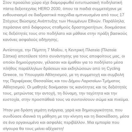
Στον προαύλιο χώρο είχε διαμορφωθεί εντυπωσιακή ποδηλατική
πίστα δεξιοτεχνίας HERO 2030, όπου τα παιδιά συμμετείχανε με
ενθουσιασμό σε διαδραστικά παιχνίδια εμπνευσμένα από τους 17
Στόχους Βιώσιμης Ανάπτυξης των Ηνωμένων Εθνών. Παράλληλα,
περάσανε από διάφορους σταθμούς δραστηριοτήτων, δοκιμάσανε
τις δεξιότητές τους στο ποδήλατο και μάθανε στην πράξη βασικούς
κανόνες ασφαλούς οδήγησης.
Αντίστοιχα, την Πέμπτη 7 Μαΐου, η Κεντρική Πλατεία (Πλατεία
Σάπκα) αποτέλεσε τόπο συνάντησης για τους αποφοίτους μας, οι
οποίοι δημιούργησαν, γέλασαν και έμαθαν για το ποδήλατο μέσα
πλήθος παράλληλων δράσεων και εκδηλώσεων από τη Cycling
Greece, το Υπουργείο Αθλητισμού, με τη συμμετοχή και συμβολή
της Περιφέρειας Θεσσαλίας και του Δήμου Λαρισαίων-Τμήματος
Αθλητισμού. Οι μαθητές δοκίμασαν τις ικανότητες και τις δεξιότητές
τους, μετρώντας την αντοχή, τη δύναμη, την ταχύτητα και την
ευστοχία, στην προσπάθειά τους να συντονίσουν σώμα και πνεύμα.
Ήταν μια δράση γεμάτη ενέργεια, χαρά και δημιουργικότητα, που
συνδύασε ιδανικά τη μάθηση με την κίνηση και τη διασκέδαση, μέσα
σε ένα οργανωμένο και ασφαλές περιβάλλον. Μια εμπειρία που
σίγουρα θα τους μείνει αξέχαστη!