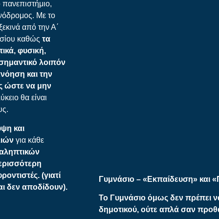
ο πανεπιστήμιο,
ονόδρομος. Με το
ξεκινά από την Α΄
νασίου καθώς
τα
ικά, φυσική,
 σημαντικό λοιπόν
ανόηση και την
ς ώστε να μην
ύκειο θα είναι
υς.
ψη και
λιών
για κάθε
ναληπτικών
περισσότερη
οντιστές. (γιατί
Γυμνάσιο – «Εκπαίδευση» και «
αι δεν αποδίδουν).
Το Γυμνάσιο όμως δεν πρέπει ν
δημοτικού, ούτε απλά σαν προθ