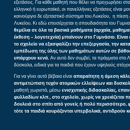
εξετάσεις. Για κάθε μαθητή που θέλει να προχωρήσει στ
ελληνικό ή ευρωπαϊκό, οι πανελλήνιες εξετάσεις είναι μ
καινούργιο δε εξεταστικό σύστημα του Λυκείου, η πίεση 
Λυκείου. Κι εδώ επεισέρχεται η σπουδαιότητα του Γυμ
θεμέλια σε όλα τα βασικά μαθήματα (αρχαία, μαθηματ
έκθεση
–
λογοτεχνία) μπαίνουν στο Γυμνάσιο. Είναι
το σχολείο να εξασφαλίζει την επεξεργασία, την κατ
εμπέδωση της ύλης των μαθημάτων αυτών σε βάθο
υπάρχουν κενά.
Αν αυτό δεν συμβεί, τα πράγματα στο Λ
δύσκολα, ειδικά για τα παιδιά που έχουν υψηλούς στόχο
Για να γίνει αυτό βέβαια είναι
απαραίτητη η άμεση κάλυ
αντιμετώπιση τυχόν ατομικών ελλείψεων και δυσκο
μαθητή χωριστά, μέσω
ενισχυτικής διδασκαλίας, επα
φυλλαδίων κλπ., στο σχολείο, χωρίς να χρειάζεται 
δουλειά στο σπίτι από γονείς ή πολύ περισσότερο, φρ
τότε τα παιδιά κουράζονται υπερβολικά, αντιδρούν κ