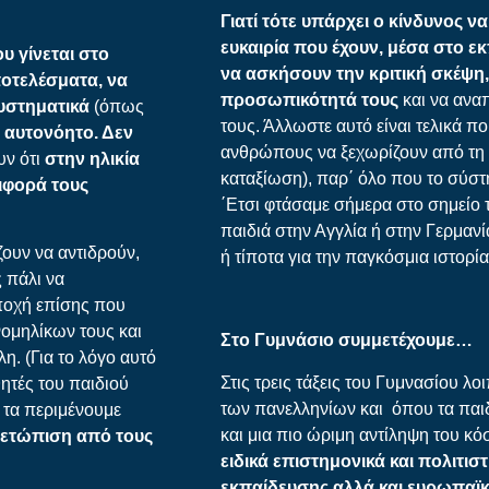
Γιατί τότε υπάρχει ο κίνδυνος ν
ευκαιρία που έχουν, μέσα στο 
υ γίνεται στο
να ασκήσουν την κριτική σκέψη,
ποτελέσματα, να
προσωπικότητά τους
και να αναπ
συστηματικά
(όπως
τους. Άλλωστε αυτό είναι τελικά πο
ι αυτονόητο. Δεν
ανθρώπους να ξεχωρίζουν από τη 
υν ότι
σ
την ηλικία
καταξίωση), παρ΄ όλο που το σύστη
ιφορά τους
΄Ετσι φτάσαμε σήμερα στο σημείο
παιδιά στην Αγγλία ή στην Γερμανί
ουν να αντιδρούν,
ή τίποτα για την παγκόσμια ιστορία
 πάλι να
ποχή επίσης που
ομηλίκων τους και
Στο Γυμνάσιο συμμετέχουμε…
η. (Για το λόγο αυτό
Στις τρεις τάξεις του Γυμνασίου λ
ητές του παιδιού
των πανελληνίων και όπου τα παι
ι τα περιμένουμε
και μια πιο ώριμη αντίληψη του κ
ετώπιση από τους
ειδικά επιστημονικά και πολιτι
εκπαίδευσης αλλά και ευρωπαϊκ