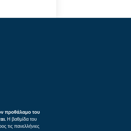
τον προθάλαμο του
ται.
Η βαθμίδα του
ος τις πανελλήνιες